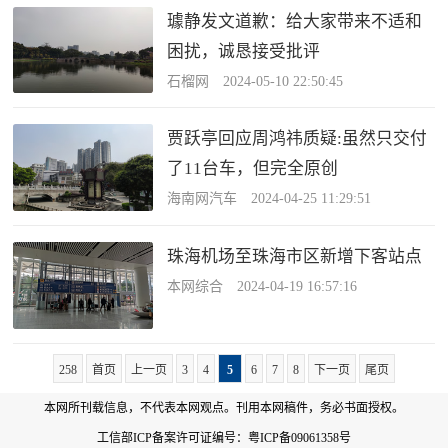
璩静发文道歉：给大家带来不适和
困扰，诚恳接受批评
石榴网 2024-05-10 22:50:45
贾跃亭回应周鸿祎质疑:虽然只交付
了11台车，但完全原创
海南网汽车 2024-04-25 11:29:51
珠海机场至珠海市区新增下客站点
本网综合 2024-04-19 16:57:16
258
首页
上一页
3
4
5
6
7
8
下一页
尾页
本网所刊载信息，不代表本网观点。刊用本网稿件，务必书面授权。
工信部ICP备案许可证编号：
粤ICP备09061358号